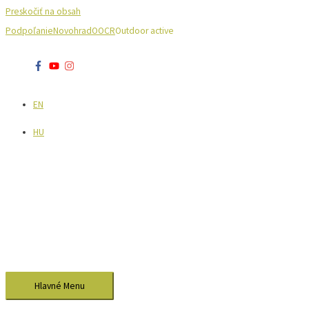
Preskočiť na obsah
Podpoľanie
Novohrad
OOCR
Outdoor active
EN
HU
Hlavné Menu