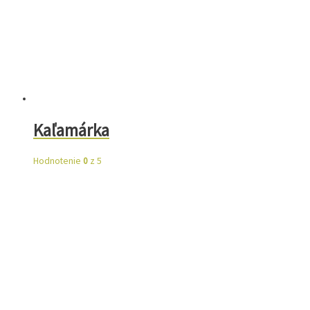
Kaľamárka
Hodnotenie
0
z 5