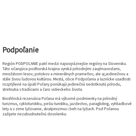
Podpoľanie
Región PODPOĽANIE patrí medzi najsvojráznejšie regióny na Slovensku.
Táto očarujúca podhorská krajina vyniká prírodnými zaujímavosťami,
množstvom lesov, potokov a minerálnych prameňov, ale aj jedinečnou a
stále živou ľudovou kultúrou. Mestá, obce Podpoľania a laznícke usadlosti
rozptýlené na úpätí Poľany ponúkajú jedinečnú nedotknutú prírodu,
stretnutia s tradíciami a čaro vidieckeho života.
Biosférická rezervácia Poľana má výborné podmienky na prírodný
turizmus, cykloturistiku, pešiu turistiku, jazdectvo, paragliding, vyhliadkové
lety a v zime lyžovanie, skialpinizmus i beh na lyžiach. Pod Poľanou
zažijete nezabudnuteľnú dovolenku.