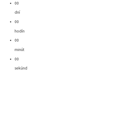
00
dní
00
hodín
00
minút
00
sekúnd