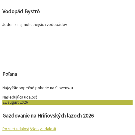
Vodopád Bystrô
Jeden z najmohutnejších vodopádov
Poľana
Najvyššie sopečné pohorie na Slovensku
Nasledujúca
udalosť
22
august
2026
Gazdovanie na Hriňovských lazoch 2026
Pozrieť udalosť
Všetky udalosti