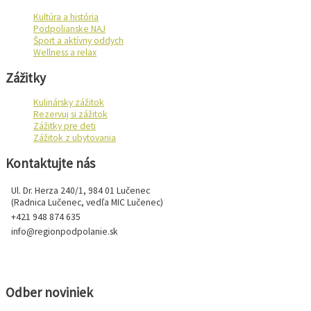
Kultúra a história
Podpolianske NAJ
Šport a aktívny oddych
Wellness a relax
Zážitky
Kulinársky zážitok
Rezervuj si zážitok
Zážitky pre deti
Zážitok z ubytovania
Kontaktujte nás
Ul. Dr. Herza 240/1, 984 01 Lučenec
(Radnica Lučenec, vedľa MIC Lučenec)
+421 948 874 635
info@regionpodpolanie.sk
Odber noviniek