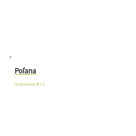
Poľana
Hodnotenie
0
z 5